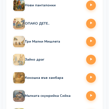
Нови панталонки
ОПАКО ДЕТЕ..
Три Малки Мишлета
Зайко драг
Кокошка във хамбара
Малката скумрийка Сийка