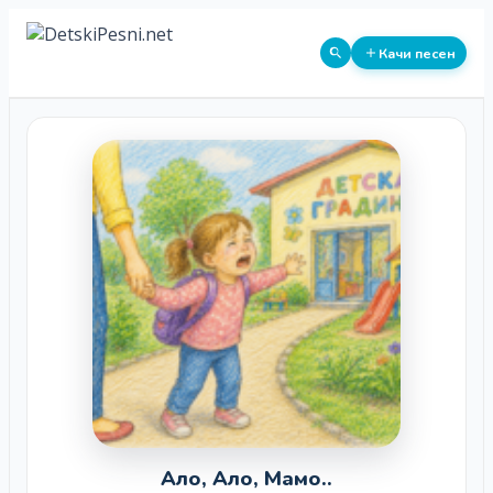
Качи песен
Ало, Ало, Мамо..