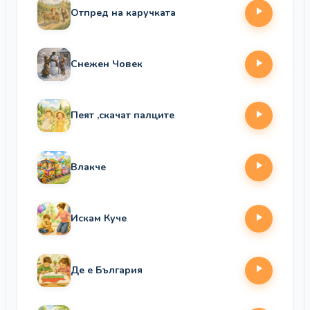
Отпред на каручката
Снежен Човек
Пеят ,скачат палците
Влакче
Искам Куче
Де е България