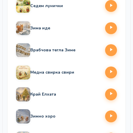
Седем лунички
Зима иде
Врабчова тегла Зиме
Медна свирка свири
Край Елхата
Зимно хоро