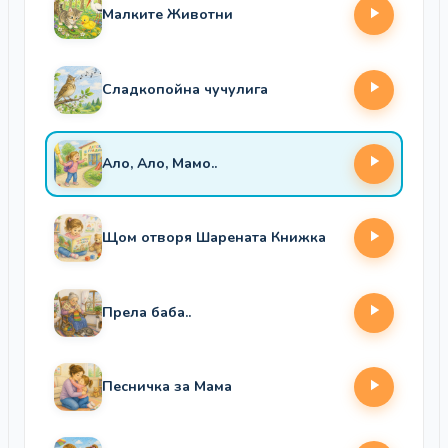
Малките Животни
Сладкопойна чучулига
Ало, Ало, Мамо..
Щом отворя Шарената Книжка
Прела баба..
Песничка за Мама