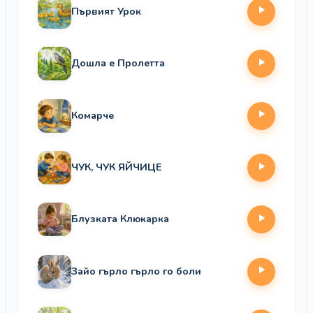
Първият Урок
Дошла е Пролетта
Комарче
ЧУК, ЧУК ЯЙЧИЦЕ
Блузката Клюкарка
Зайо гърло гърло го боли