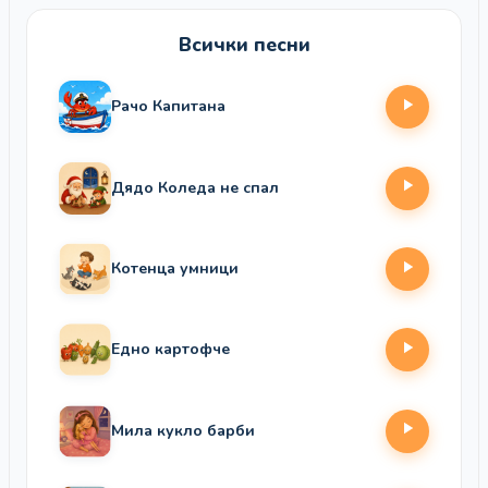
Всички песни
Рачо Капитана
Дядо Коледа не спал
Котенца умници
Едно картофче
Мила кукло барби