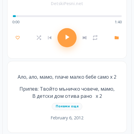
DetskiPesni.net
0:00
1:40
Ало, ало, мамо, плаче малко бебе само х 2
Припев: Твойто мъничко човече, мамо,
В детски дом отива рано х 2
Покажи още
February 6, 2012