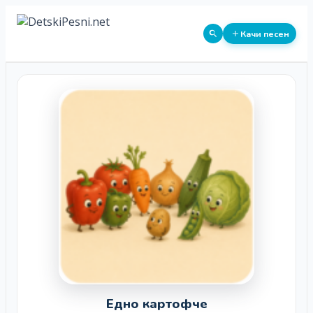
Качи песен
Едно картофче