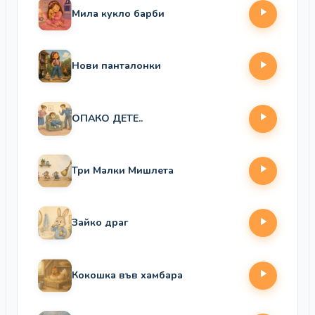
Мила кукло барби
Нови панталонки
ОПАКО ДЕТЕ..
Три Малки Мишлета
Зайко драг
Кокошка във хамбара