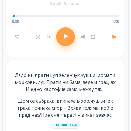
DetskiPesni.net
0:00
1:30
Дядо ни прати куп зеленчук:чушки, домати,
моркови, лук.Прати ни бамя, зеле и грах, ах!
И едно картофче само между тях…
Щом се събраха, викнаха в хор,чушките с
граха почнаха спор:– Врява голяма, кой е
пред нас?Ние сме първи! – викат завчас.
Покажи още