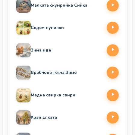
Малката скумрийка Сийка
Седем лунички
Зима иде
Врабчова тегла Зиме
Медна свирка свири
Край Елхата