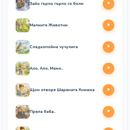
Зайо гърло гърло го боли
Малките Животни
Сладкопойна чучулига
Ало, Ало, Мамо..
Щом отворя Шарената Книжка
Прела баба..