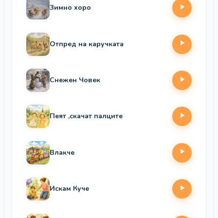
Зимно хоро
Отпред на каручката
Снежен Човек
Пеят ,скачат палците
Влакче
Искам Куче