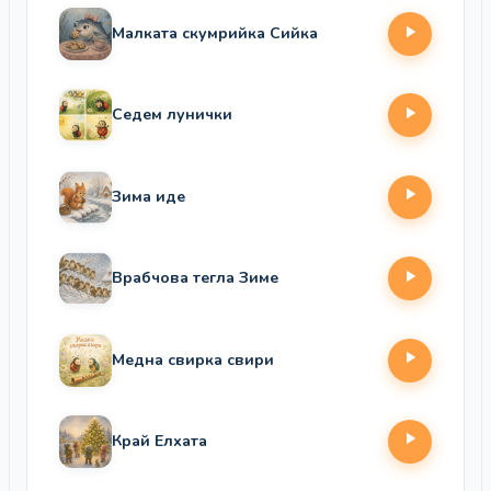
Малката скумрийка Сийка
Седем лунички
Зима иде
Врабчова тегла Зиме
Медна свирка свири
Край Елхата