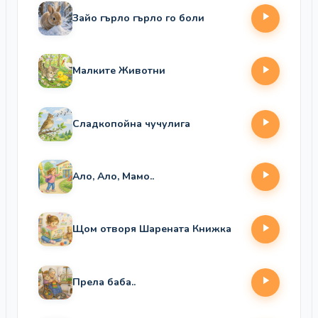
Зайо гърло гърло го боли
Малките Животни
Сладкопойна чучулига
Ало, Ало, Мамо..
Щом отворя Шарената Книжка
Прела баба..