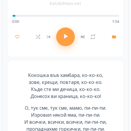
DetskiPesni.net
0:00
1:54
Кокошка във хамбара, ко-ко-ко,
зове, крещи, повтаря, ко-ко-ко.
Къде сте ми дечица, ко-ко-ко.
Донесох ви храница, ко-ко-ко!
О, тук сме, тук сме, мамо, пи-пи-пи.
Изровил някой яма, пи-пи-пи.
И всички, всички, всички, пи-пи-пи,
пропаднахме горкички, пи-пи-пи.