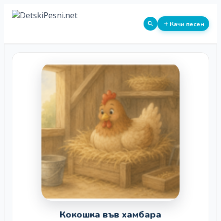
Качи песен
Кокошка във хамбара