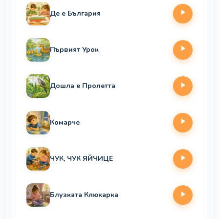
Де е България
Първият Урок
Дошла е Пролетта
Комарче
ЧУК, ЧУК ЯЙЧИЦЕ
Блузката Клюкарка