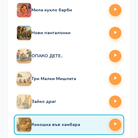
Мила кукло барби
Нови панталонки
ОПАКО ДЕТЕ..
Три Малки Мишлета
Зайко драг
Кокошка във хамбара