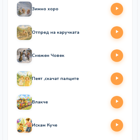
Зимно хоро
Отпред на каручката
Снежен Човек
Пеят ,скачат палците
Влакче
Искам Куче