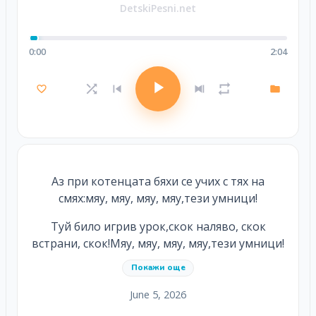
DetskiPesni.net
0:00
2:04
Аз при котенцата бяхи се учих с тях на
смях:мяу, мяу, мяу, мяу,тези умници!
Туй било игрив урок,скок наляво, скок
встрани, скок!Мяу, мяу, мяу, мяу,тези умници!
Покажи още
June 5, 2026