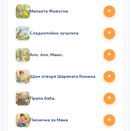
Малките Животни
Сладкопойна чучулига
Ало, Ало, Мамо..
Щом отворя Шарената Книжка
Прела баба..
Песничка за Мама