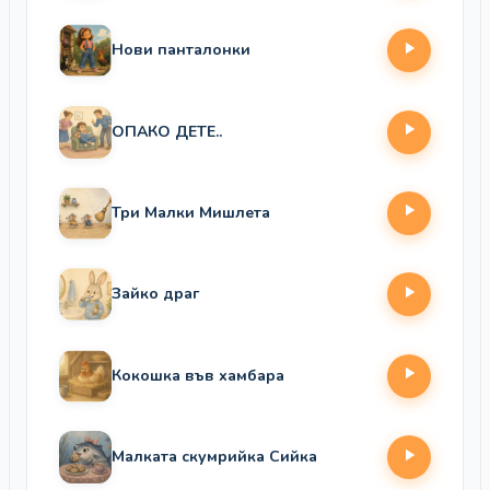
Нови панталонки
ОПАКО ДЕТЕ..
Три Малки Мишлета
Зайко драг
Кокошка във хамбара
Малката скумрийка Сийка