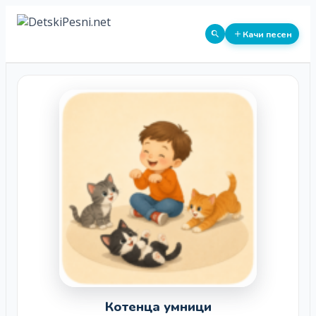
Качи песен
Котенца умници