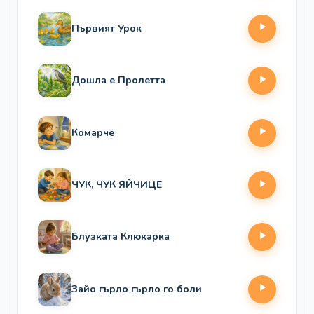
Първият Урок
Дошла е Пролетта
Комарче
ЧУК, ЧУК ЯЙЧИЦЕ
Блузката Клюкарка
Зайо гърло гърло го боли