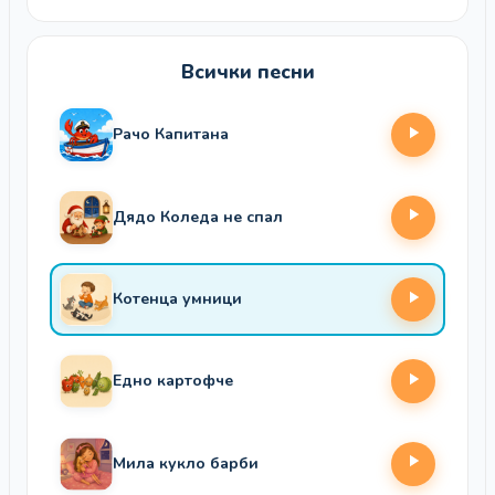
Всички песни
Рачо Капитана
Дядо Коледа не спал
Котенца умници
Едно картофче
Мила кукло барби