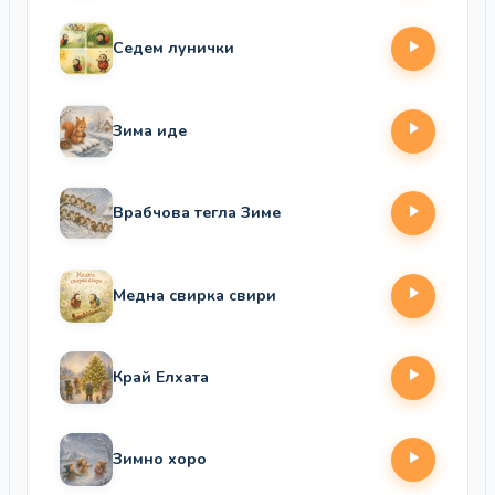
Седем лунички
Зима иде
Врабчова тегла Зиме
Медна свирка свири
Край Елхата
Зимно хоро