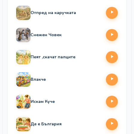
Отпред на каручката
Снежен Човек
Пеят ,скачат палците
Влакче
Искам Куче
Де е България