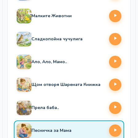
Малките Животни
Сладкопойна чучулига
Ало, Ало, Мамо..
Щом отворя Шарената Книжка
Прела баба..
Песничка за Мама