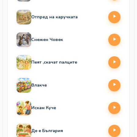
Отпред на каручката
Снежен Човек
Пеят ,скачат палците
Влакче
Искам Куче
Де е България