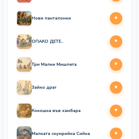
Нови панталонки
ОПАКО ДЕТЕ..
Три Малки Мишлета
Зайко драг
Кокошка във хамбара
Малката скумрийка Сийка