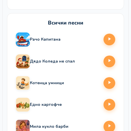
Всички песни
Рачо Капитана
Дядо Коледа не спал
Котенца умници
Едно картофче
Мила кукло барби