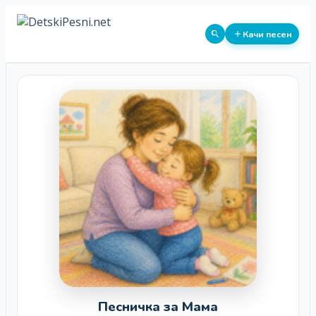
Качи песен
Песничка за Мама