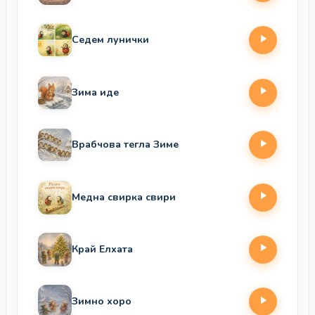
Седем лунички
Зима иде
Врабчова тегла Зиме
Медна свирка свири
Край Елхата
Зимно хоро