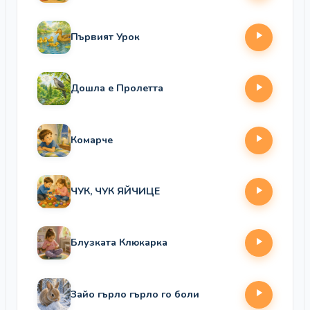
Първият Урок
Дошла е Пролетта
Комарче
ЧУК, ЧУК ЯЙЧИЦЕ
Блузката Клюкарка
Зайо гърло гърло го боли