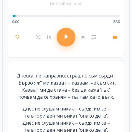
DetskiPesni.net
0:00
2:30
Днеска, не напразно, страшно съм сърдит
„Бързо яж“ ми казват – казвам, че съм сит.
Казват ми да стана – без да кажа ‘гък’
почвам да се храням – гълтам като вълк.
Днес не слушам никак – сърдя им се –
те втори ден ми викат ‘опако дете’.
Днес не слушам никак – сърдя им се –
те втори ден ми викат ‘опако дете’.