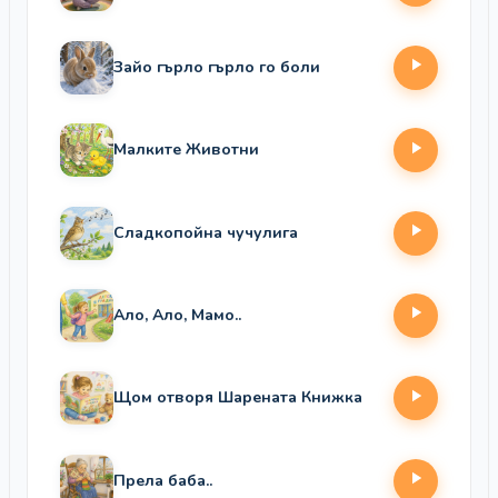
Зайо гърло гърло го боли
Малките Животни
Сладкопойна чучулига
Ало, Ало, Мамо..
Щом отворя Шарената Книжка
Прела баба..