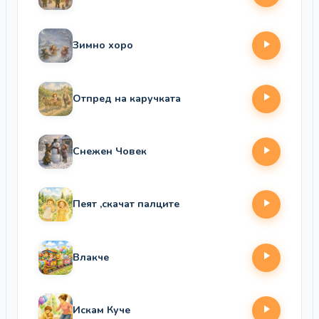
Зимно хоро
Отпред на каручката
Снежен Човек
Пеят ,скачат палците
Влакче
Искам Куче