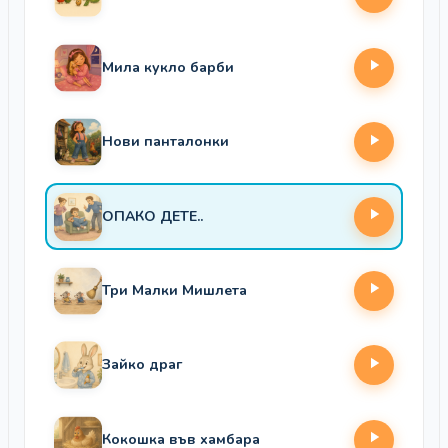
Мила кукло барби
Нови панталонки
ОПАКО ДЕТЕ..
Три Малки Мишлета
Зайко драг
Кокошка във хамбара