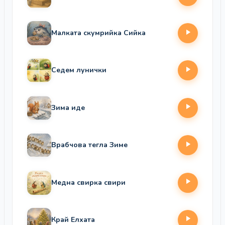
Малката скумрийка Сийка
Седем лунички
Зима иде
Врабчова тегла Зиме
Медна свирка свири
Край Елхата