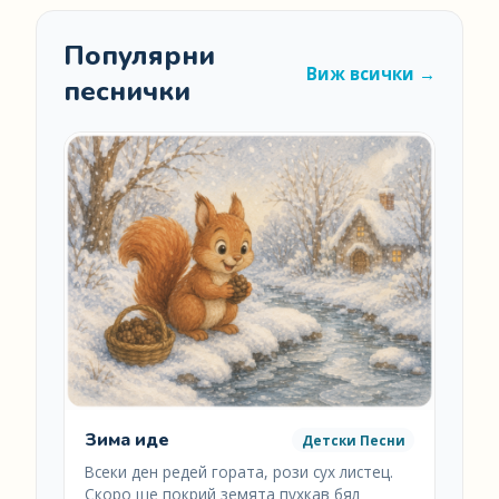
Популярни
Виж всички →
песнички
Зима иде
Детски Песни
Всеки ден редей гората, рози сух листец.
Скоро ще покрий земята пухкав бял