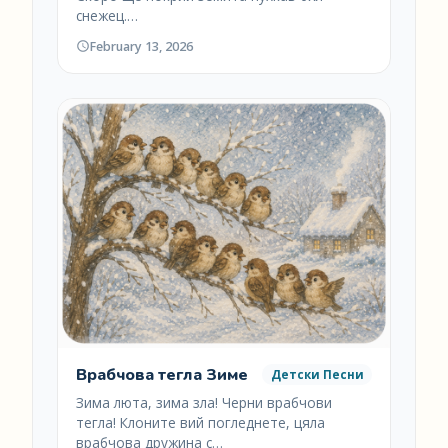
снежец.…
February 13, 2026
Врабчова тегла Зиме
Детски Песни
Зима люта, зима зла! Черни врабчови
тегла! Клоните вий погледнете, цяла
врабчова дружина с…