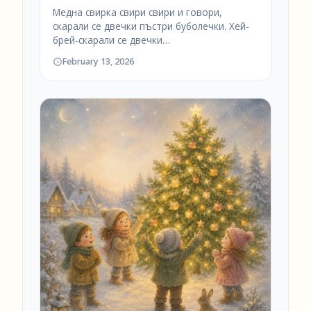
Медна свирка свири свири и говори,
скарали се двечки пъстри буболечки. Хей-
брей-скарали се двечки…
February 13, 2026