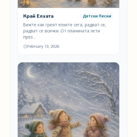
Край Елхата
Детски Песни
Вижте как греят елхите сега, радват се,
радват се всички. От планината лети
през…
February 13, 2026