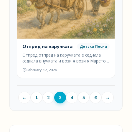
Отпред на каручката
Детски Песни
Отпред отпред на каручката е седнала
седнала внучката и вози я вози я Марето…
February 12, 2026
←
→
1
2
3
4
5
6