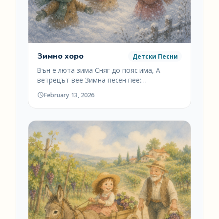
Зимно хоро
Детски Песни
Вън е люта зима Сняг до пояс има, А
ветрецът вее Зимна песен пее:…
February 13, 2026