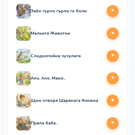
Зайо гърло гърло го боли
Малките Животни
Сладкопойна чучулига
Ало, Ало, Мамо..
Щом отворя Шарената Книжка
Прела баба..