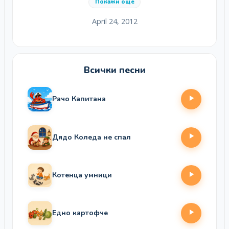
Покажи още
April 24, 2012
Всички песни
Рачо Капитана
Дядо Коледа не спал
Котенца умници
Едно картофче