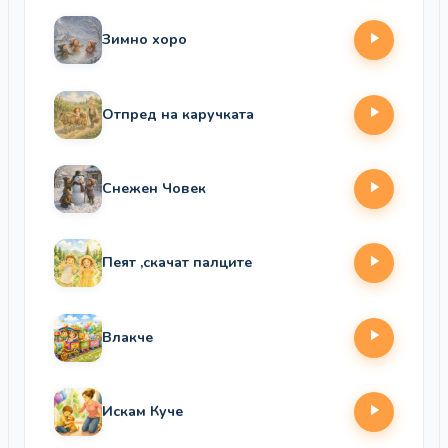
Зимно хоро
Отпред на каручката
Снежен Човек
Пеят ,скачат палците
Влакче
Искам Куче