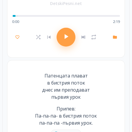
DetskiPesni.net
0:00
2:19
Патенцата плават
в бистрия поток
днес им преподават
първия урок
Припев:
Па-па-па- в бистрия поток
па-па-па -първия урок.