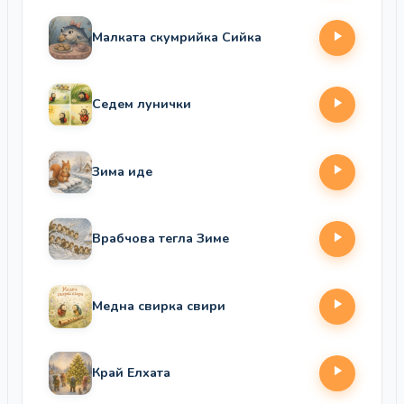
Малката скумрийка Сийка
Седем лунички
Зима иде
Врабчова тегла Зиме
Медна свирка свири
Край Елхата