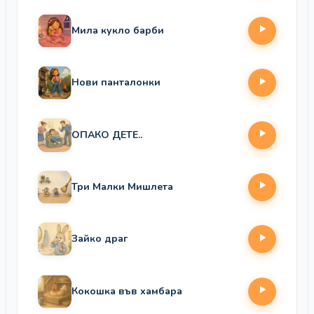
Мила кукло барби
Нови панталонки
ОПАКО ДЕТЕ..
Три Малки Мишлета
Зайко драг
Кокошка във хамбара