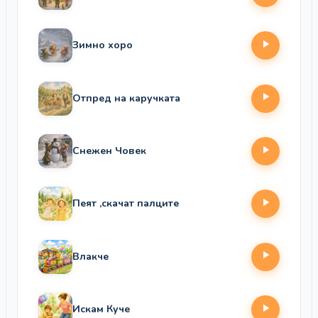
Зимно хоро
Отпред на каручката
Снежен Човек
Пеят ,скачат палците
Влакче
Искам Куче