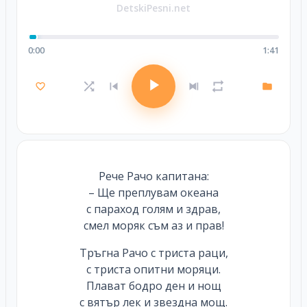
DetskiPesni.net
0:00
1:41
Рече Рачо капитана:
– Ще преплувам океана
с параход голям и здрав,
смел моряк съм аз и прав!
Тръгна Рачо с триста раци,
с триста опитни моряци.
Плават бодро ден и нощ
с вятър лек и звездна мощ.