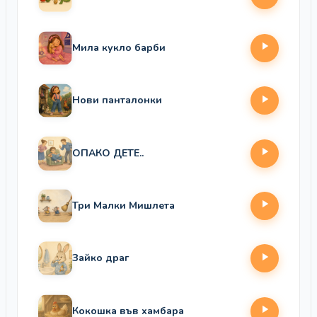
Мила кукло барби
Нови панталонки
ОПАКО ДЕТЕ..
Три Малки Мишлета
Зайко драг
Кокошка във хамбара