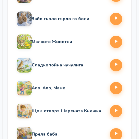
Зайо гърло гърло го боли
Малките Животни
Сладкопойна чучулига
Ало, Ало, Мамо..
Щом отворя Шарената Книжка
Прела баба..