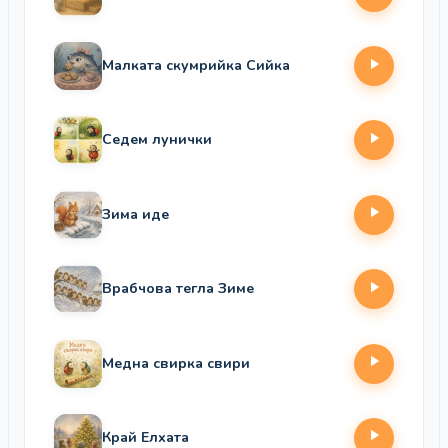
Малката скумрийка Сийка
Седем лунички
Зима иде
Врабчова тегла Зиме
Медна свирка свири
Край Елхата