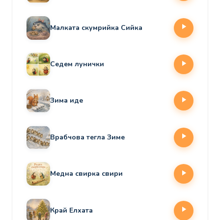
Малката скумрийка Сийка
Седем лунички
Зима иде
Врабчова тегла Зиме
Медна свирка свири
Край Елхата