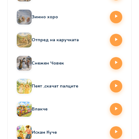
Зимно хоро
Отпред на каручката
Снежен Човек
Пеят ,скачат палците
Влакче
Искам Куче