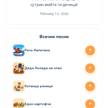
сутрин мийте ги дечица!
February 13, 2026
Всички песни
Рачо Капитана
Дядо Коледа не спал
Котенца умници
Едно картофче