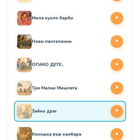
Мила кукло барби
Нови панталонки
ОПАКО ДЕТЕ..
Три Малки Мишлета
Зайко драг
Кокошка във хамбара