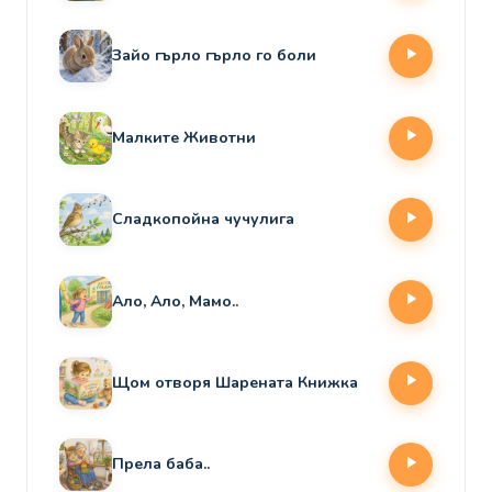
Зайо гърло гърло го боли
Малките Животни
Сладкопойна чучулига
Ало, Ало, Мамо..
Щом отворя Шарената Книжка
Прела баба..