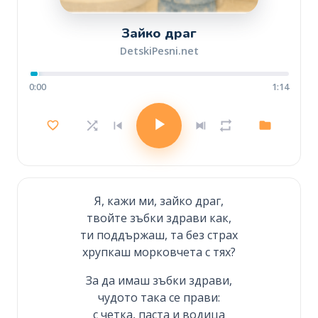
Зайко драг
DetskiPesni.net
0:00
1:14
Я, кажи ми, зайко драг,
твойте зъбки здрави как,
ти поддържаш, та без страх
хрупкаш морковчета с тях?
За да имаш зъбки здрави,
чудото така се прави:
с четка, паста и водица