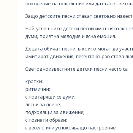
поколение на поколение или да стане светов
Защо детските песни стават световно извес
Най-успешните детски песни имат няколко об
думи, приятна мелодия и ясна емоция.
Децата обичат песни, в които могат да участв
имитират движения, песента бързо става лю
Световноизвестните детски песни често са:
кратки;
ритмични;
с повтарящи се думи;
лесни за пеене;
подходящи за движение;
с познати образи;
с весело или успокояващо настроение.