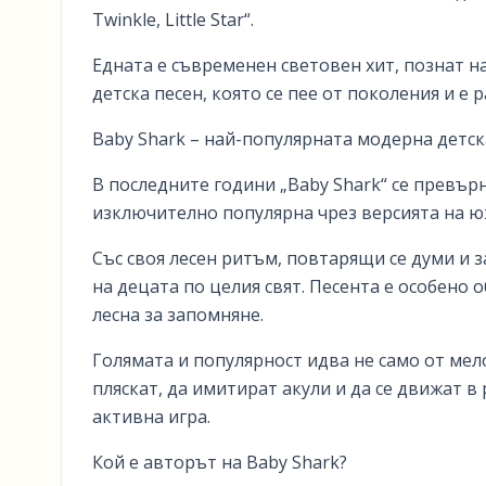
Twinkle, Little Star“.
Едната е съвременен световен хит, познат н
детска песен, която се пее от поколения и е
Baby Shark – най-популярната модерна детск
В последните години „Baby Shark“ се превър
изключително популярна чрез версията на ю
Със своя лесен ритъм, повтарящи се думи и 
на децата по целия свят. Песента е особено 
лесна за запомняне.
Голямата и популярност идва не само от мело
пляскат, да имитират акули и да се движат в
активна игра.
Кой е авторът на Baby Shark?