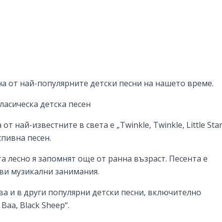
на от най-популярните детски песни на нашето време.
 класическа детска песен
т най-известните в света е „Twinkle, Twinkle, Little Star
спивна песен.
а лесно я запомнят още от ранна възраст. Песента е
рви музикални занимания.
ва и в други популярни детски песни, включително
Baa, Black Sheep“.