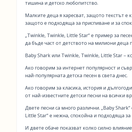
тишина и детско любопитство.
Малките деца я харесват, защото текстът е к
защото е подходяща за приспиване и за спо
„Twinkle, Twinkle, Little Star“ е пример за п
да бъде част от детството на милиони деца п
Baby Shark или Twinkle, Twinkle, Little Star – 
Ако говорим за интернет популярност и съвр
най-популярната детска песен в света днес.
Ако говорим за класика, история и дългогодиш
от най-известните детски песни на всички в
Двете песни са много различни. „Baby Shark“ 
Little Star“ е нежна, спокойна и подходяща з
И двете обаче показват колко силно влияние 