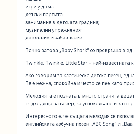
игри у дома;
детски партита;
занимания в детската градина;
музикални упражнения;
движение и забавление.
Точно затова „Baby Shark“ се превръща в ед
Twinkle, Twinkle, Little Star – най-известната
Ако говорим за класическа детска песен, една о
Тя е нежна, спокойна и често се пее като при
Мелодията е позната в много страни, а децат
подходяща за вечер, за успокояване и за пъ
Интересното е, че същата мелодия се използ
английската азбучна песен „ABC Song“ и „Baa, 