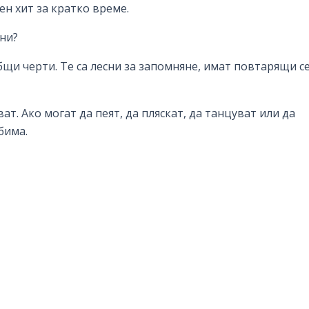
ен хит за кратко време.
тни?
щи черти. Те са лесни за запомняне, имат повтарящи с
ат. Ако могат да пеят, да пляскат, да танцуват или да
бима.