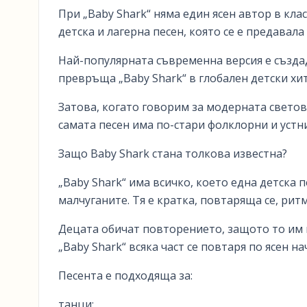
При „Baby Shark“ няма един ясен автор в кла
детска и лагерна песен, която се е предавала
Най-популярната съвременна версия е създад
превръща „Baby Shark“ в глобален детски хит
Затова, когато говорим за модерната световн
самата песен има по-стари фолклорни и устн
Защо Baby Shark стана толкова известна?
„Baby Shark“ има всичко, което една детска 
малчуганите. Тя е кратка, повтаряща се, рит
Децата обичат повторението, защото то им п
„Baby Shark“ всяка част се повтаря по ясен 
Песента е подходяща за:
танци;