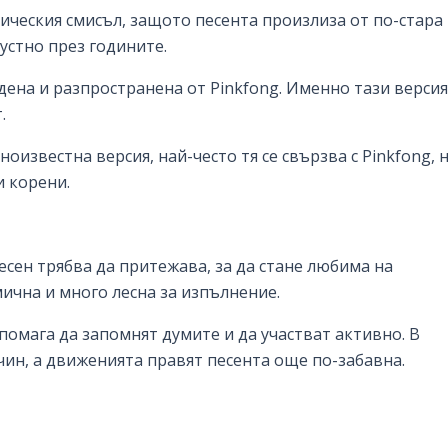
сическия смисъл, защото песента произлиза от по-стара
 устно през годините.
ена и разпространена от Pinkfong. Именно тази версия
.
оизвестна версия, най-често тя се свързва с Pinkfong, 
и корени.
песен трябва да притежава, за да стане любима на
мична и много лесна за изпълнение.
омага да запомнят думите и да участват активно. В
начин, а движенията правят песента още по-забавна.