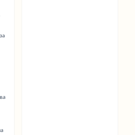
а
за
зва
на