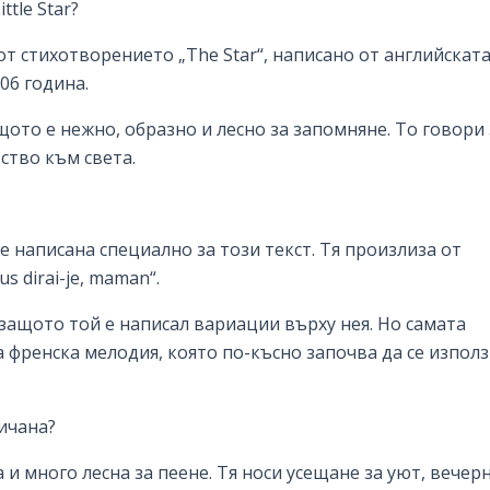
ttle Star?
ва от стихотворението „The Star“, написано от английскат
806 година.
ото е нежно, образно и лесно за запомняне. То говори 
ство към света.
не е написана специално за този текст. Тя произлиза от
s dirai-je, maman“.
защото той е написал вариации върху нея. Но самата
ра френска мелодия, която по-късно започва да се изпол
бичана?
 и много лесна за пеене. Тя носи усещане за уют, вечер