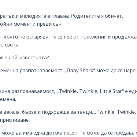
ратък и мелодията е плавна. Родителите я обичат,
койни моменти преди сън.
есен, която не остарява. Тя се пее от поколения и продълж
о света.
коя е най-известната?
еменна разпознаваемост, „Baby Shark“ може да се наре
на разпознаваемост, „Twinkle, Twinkle, Little Star“ е ед
ремена.
е весела, бърза и подходяща за танци. „Twinkle, Twinkle,
а приспиване.
може да има една детска песен. Тя може да се предава 