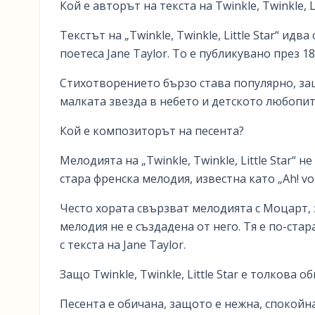
Кой е авторът на текста на Twinkle, Twinkle, Li
Текстът на „Twinkle, Twinkle, Little Star“ ид
поетеса Jane Taylor. То е публикувано през 1
Стихотворението бързо става популярно, защ
малката звезда в небето и детското любопит
Кой е композиторът на песента?
Мелодията на „Twinkle, Twinkle, Little Star“ 
стара френска мелодия, известна като „Ah! vou
Често хората свързват мелодията с Моцарт, 
мелодия не е създадена от него. Тя е по-ста
с текста на Jane Taylor.
Защо Twinkle, Twinkle, Little Star е толкова о
Песента е обичана, защото е нежна, спокойна