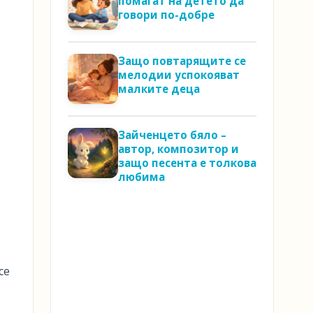
помагат на детето да
говори по-добре
Защо повтарящите се
мелодии успокояват
малките деца
Зайченцето бяло –
автор, композитор и
защо песента е толкова
любима
се