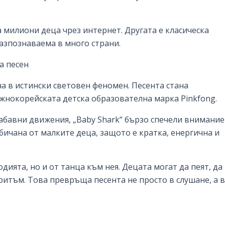
а милиони деца чрез интернет. Другата е класическа
 разпознаваема в много страни.
а песен
на в истински световен феномен. Песента стана
жнокорейската детска образователна марка Pinkfong.
забавни движения, „Baby Shark“ бързо спечели внимани
обичана от малките деца, защото е кратка, енергична и
дията, но и от танца към нея. Децата могат да пеят, да
 ритъм. Това превръща песента не просто в слушане, а в