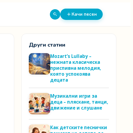
Качи песен
Други статии
Mozart’s Lullaby –
нежната класическа
приспивна мелодия,
която успокоява
децата
Музикални игри за
деца – пляскане, танци,
движение и слушане
Как детските песнички