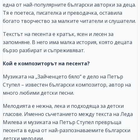
една от най-популярните български авторки за деца.
Тя е поетеса, писателка и преводачка, оставила
богато творчество за малките читатели и слушатели.
Текстът на песента е кратък, ясен и лесен за
запомняне. В него има малка история, която децата
бързо разбират и съпреживяват.
Кой е композиторът на песента?
Музиката на „Зайченцето бяло“ е дело на Петър
Ступел – известен български композитор, автор на
много любими детски песни.
Мелодията е нежна, лека и подходяща за детски
гласове. Именно съчетанието между текста на Леда
Милева и музиката на Петър Ступел превръща
песента в една от най-разпознаваемите български
детски мелодии.