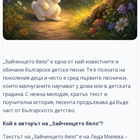
„Зайченцето бяло“ е една от най-известните и
обичани български детски песни. Тя е позната на
поколения деца и често е сред първите песнички,
които малчуганите научават у дома или в детската
градина. С нежна мелодия, кратък текст и
поучителна история, песента продължава да бъде
част от българското детство.
Кой е авторът на „Зайченцето бяло“?
Текстът на „Зайченцето бяло“ е на Леда Милева –