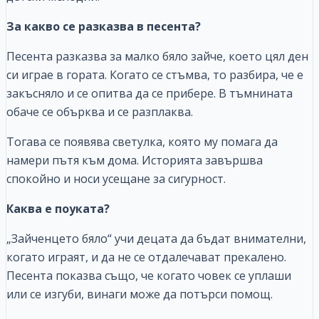
За какво се разказва в песента?
Песента разказва за малко бяло зайче, което цял ден
си играе в гората. Когато се стъмва, то разбира, че е
закъсняло и се опитва да се прибере. В тъмнината
обаче се обърква и се разплаква.
Тогава се появява светулка, която му помага да
намери пътя към дома. Историята завършва
спокойно и носи усещане за сигурност.
Каква е поуката?
„Зайченцето бяло“ учи децата да бъдат внимателни,
когато играят, и да не се отдалечават прекалено.
Песента показва също, че когато човек се уплаши
или се изгуби, винаги може да потърси помощ.