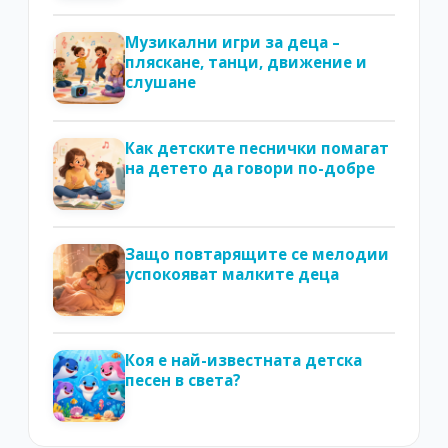
Музикални игри за деца –
пляскане, танци, движение и
слушане
Как детските песнички помагат
на детето да говори по-добре
Защо повтарящите се мелодии
успокояват малките деца
Коя е най-известната детска
песен в света?