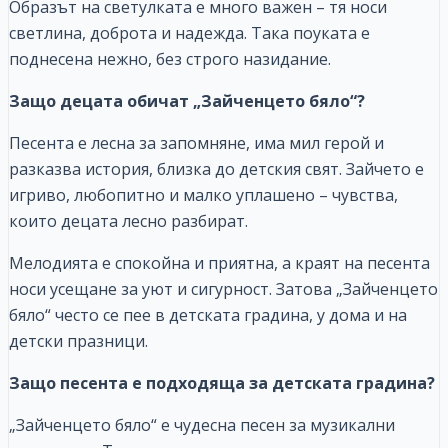
Образът на светулката е много важен – тя носи
светлина, доброта и надежда. Така поуката е
поднесена нежно, без строго назидание.
Защо децата обичат „Зайченцето бяло“?
Песента е лесна за запомняне, има мил герой и
разказва история, близка до детския свят. Зайчето е
игриво, любопитно и малко уплашено – чувства,
които децата лесно разбират.
Мелодията е спокойна и приятна, а краят на песента
носи усещане за уют и сигурност. Затова „Зайченцето
бяло“ често се пее в детската градина, у дома и на
детски празници.
Защо песента е подходяща за детската градина?
„Зайченцето бяло“ е чудесна песен за музикални