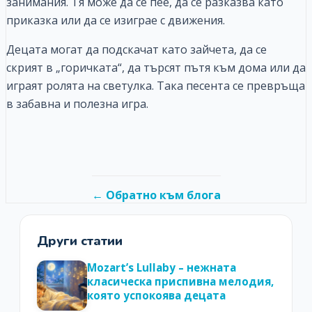
занимания. Тя може да се пее, да се разказва като
приказка или да се изиграе с движения.
Децата могат да подскачат като зайчета, да се
скрият в „горичката“, да търсят пътя към дома или да
играят ролята на светулка. Така песента се превръща
в забавна и полезна игра.
← Обратно към блога
Други статии
Mozart’s Lullaby – нежната
класическа приспивна мелодия,
която успокоява децата