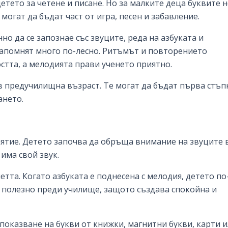
етето за четене и писане. Но за малките деца буквите н
 могат да бъдат част от игра, песен и забавление.
но да се запознае със звуците, реда на азбуката и
е запомнят много по-лесно. Ритъмът и повторението
стта, а мелодията прави ученето приятно.
в предучилищна възраст. Те могат да бъдат първа стъп
ането.
иятие. Детето започва да обръща внимание на звуците 
 има свой звук.
тта. Когато азбуката е поднесена с мелодия, детето по
о полезно преди училище, защото създава спокойна и
показване на букви от книжки, магнитни букви, карти 