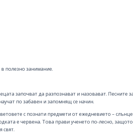
— в полезно занимание.
ецата започват да разпознават и назовават. Песните з
научат по забавен и запомнящ се начин.
цветовете с познати предмети от ежедневието – слънц
ягодката е червена. Това прави ученето по-лесно, защото
 свят.