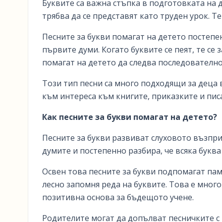
Буквите са важна стъпка в подготовката на д
трябва да се представят като труден урок. Те
Песните за букви помагат на детето постепен
първите думи. Когато буквите се пеят, те с
помагат на детето да следва последователно
Този тип песни са много подходящи за деца 
към интереса към книгите, приказките и пис
Как песните за букви помагат на детето?
Песните за букви развиват слуховото възпр
думите и постепенно разбира, че всяка буква
Освен това песните за букви подпомагат паме
лесно запомня реда на буквите. Това е мног
позитивна основа за бъдещото учене.
Родителите могат да допълват песничките с 