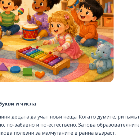
букви и числа
чини децата да учат нови неща. Когато думите, ритъмът
но, по-забавно и по-естествено. Затова образователнит
олкова полезни за малчуганите в ранна възраст.