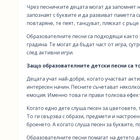
Чрез песничките децата могат да запомнят но
запознаят с буквите и да развиват паметта с
повтаряне, те пеят, танцуват, пляскат с ръце 
Образователните песни са подходящи както з
градина. Те могат да бъдат част от игра, с
след активни игри.
Защо образователните детски песни са т
Децата учат най-добре, когато участват акт
интересен начин. Песните съчетават няколко
емоция. Именно това ги прави толкова ефек
Когато едно дете слуша песен за цветовете, 
То ги свързва с образи, предмети и настроени
броенето. А когато слуша песен за буквите, 
Образователните песни помагат на детето да