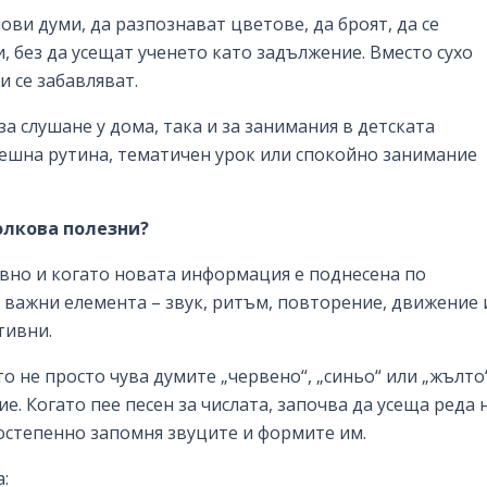
ви думи, да разпознават цветове, да броят, да се
и, без да усещат ученето като задължение. Вместо сухо
и се забавляват.
а слушане у дома, така и за занимания в детската
утрешна рутина, тематичен урок или спокойно занимание
олкова полезни?
ивно и когато новата информация е поднесена по
 важни елемента – звук, ритъм, повторение, движение 
тивни.
то не просто чува думите „червено“, „синьо“ или „жълто“
е. Когато пее песен за числата, започва да усеща реда 
постепенно запомня звуците и формите им.
: