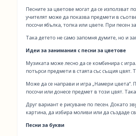
Песните за цветове могат да се използват п
учителят може да показва предмети в съотве
посочи ябълка, топка или цвете. При песен з
Така детето не само запомня думите, но и за
Идеи за занимания с песни за цветове
Музиката може лесно да се комбинира с игра.
потърси предмети в стаята със същия цвят. 
Може да се направи и игра „Намери цвета“. П
посочи или донесе предмет в този цвят. Така
Друг вариант е рисуване по песен. Докато з
картина, да избира моливи или да създаде св
Песни за букви