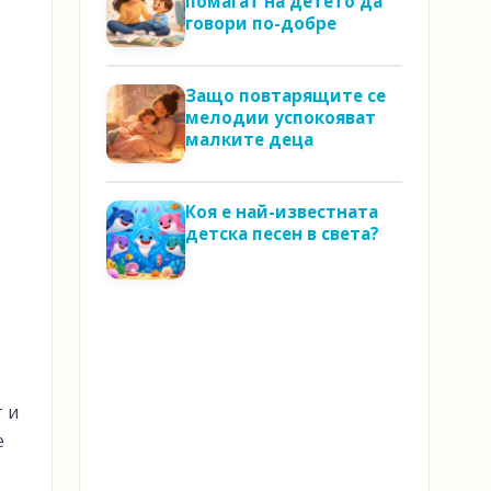
помагат на детето да
говори по-добре
Защо повтарящите се
мелодии успокояват
малките деца
Коя е най-известната
детска песен в света?
 и
е