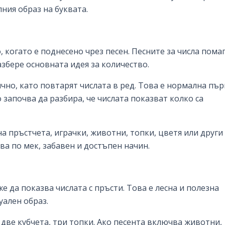
лния образ на буквата.
 когато е поднесено чрез песен. Песните за числа пома
азбере основната идея за количество.
чно, като повтарят числата в ред. Това е нормална пър
 започва да разбира, че числата показват колко са
а пръстчета, играчки, животни, топки, цветя или други
а по мек, забавен и достъпен начин.
е да показва числата с пръсти. Това е лесна и полезна
уален образ.
 две кубчета, три топки. Ако песента включва животни,