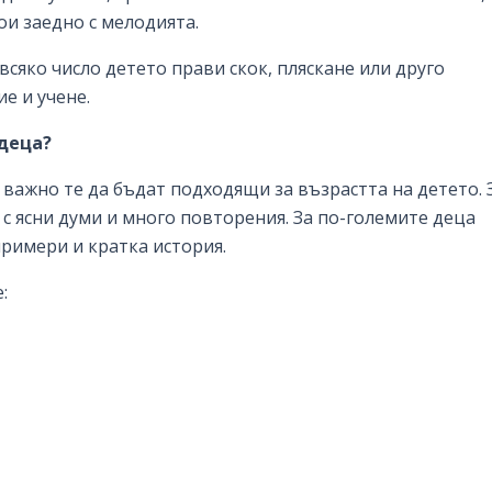
ои заедно с мелодията.
 всяко число детето прави скок, пляскане или друго
е и учене.
 деца?
 важно те да бъдат подходящи за възрастта на детето. 
с ясни думи и много повторения. За по-големите деца
примери и кратка история.
: