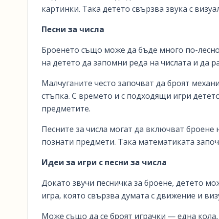
картинки. Така детето свързва звука с визуа
Песни за числа
Броенето също може да бъде много по-лесно,
на детето да запомни реда на числата и да р
Малчуганите често започват да броят механи
стъпка. С времето и с подходящи игри детето
предметите.
Песните за числа могат да включват броене н
познати предмети. Така математиката започв
Идеи за игри с песни за числа
Докато звучи песничка за броене, детето мож
игра, която свързва думата с движение и виз
Може също да се броят играчки — една кола,