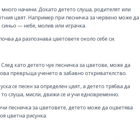
о много начини. Докато детето слуша, родителят или
тния цвят. Например при песничка за червено може да 
а синьо — небе, молив или играчка.
почва да разпознава цветовете около себе си.
 След като детето чуе песничка за цветове, може да
Това превръща ученето в забавно откривателство.
уска се песен за определен цвят, а детето трябва да
 то слуша, мисли, движи се и учи едновременно.
вучи песничка за цветовете, детето може да оцветява
оя цветна рисунка.