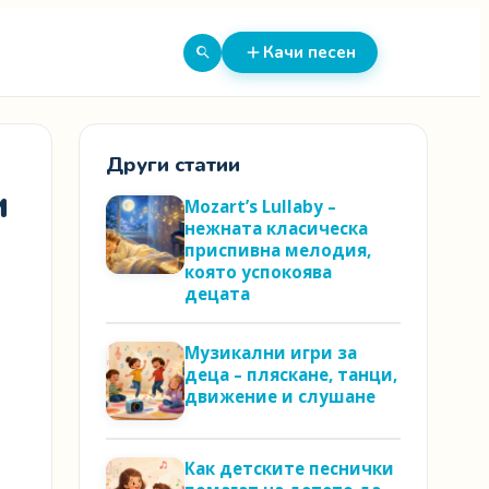
Качи песен
Други статии
и
Mozart’s Lullaby –
нежната класическа
приспивна мелодия,
която успокоява
децата
Музикални игри за
деца – пляскане, танци,
движение и слушане
Как детските песнички