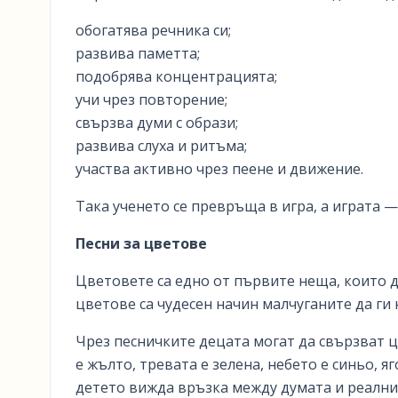
обогатява речника си;
развива паметта;
подобрява концентрацията;
учи чрез повторение;
свързва думи с образи;
развива слуха и ритъма;
участва активно чрез пеене и движение.
Така ученето се превръща в игра, а играта 
Песни за цветове
Цветовете са едно от първите неща, които д
цветове са чудесен начин малчуганите да ги 
Чрез песничките децата могат да свързват 
е жълто, тревата е зелена, небето е синьо, 
детето вижда връзка между думата и реалния