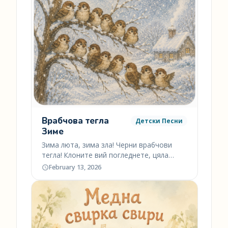
Врабчова тегла
Детски Песни
Зиме
Зима люта, зима зла! Черни врабчови
тегла! Клоните вий погледнете, цяла
врабчова дружина с…
February 13, 2026