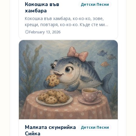
Кокошка във
Детски Песни
хамбара
Кокошка във хамбара, ко-ко-ко, зове,
крещи, повтаря, ко-ко-ко. Къде сте ми
дечица, ко-ко-ко. Донесох…
February 13, 2026
Малката скумрийка
Детски Песни
Сийка