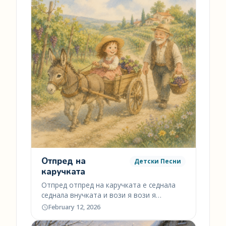
Отпред на
Детски Песни
каручката
Отпред отпред на каручката е седнала
седнала внучката и вози я вози я
Марето…
February 12, 2026