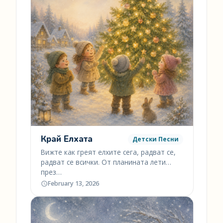
Край Елхата
Детски Песни
Вижте как греят елхите сега, радват се,
радват се всички. От планината лети
през…
February 13, 2026