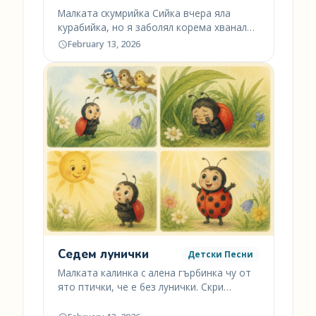
Малката скумрийка Сийка вчера яла
курабийка, но я заболял корема хванала
голяма хрема. Щом…
February 13, 2026
Седем лунички
Детски Песни
Малката калинка с алена гърбинка чу от
ято птички, че е без лунички. Скри…