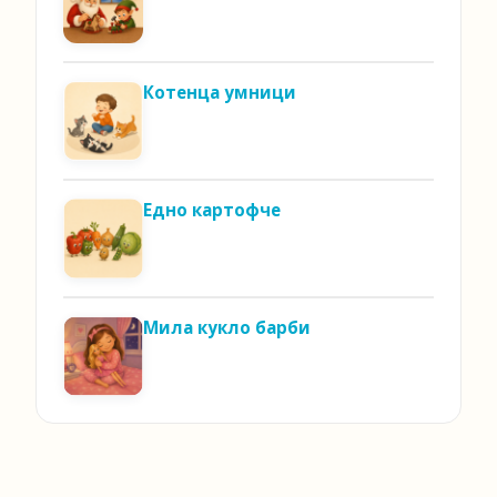
Котенца умници
Едно картофче
Мила кукло барби