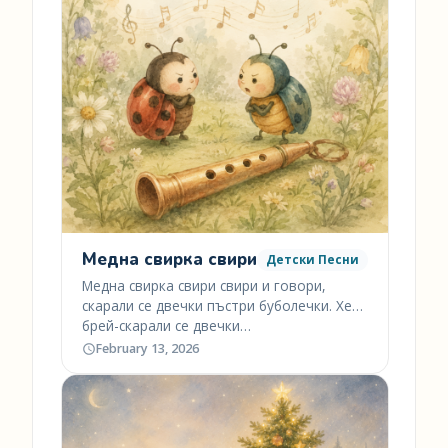
Медна свирка свири
Детски Песни
Медна свирка свири свири и говори,
скарали се двечки пъстри буболечки. Хей-
брей-скарали се двечки…
February 13, 2026