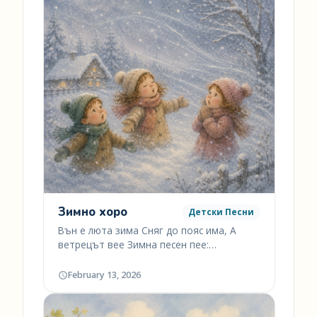
Зимно хоро
Детски Песни
Вън е люта зима Сняг до пояс има, А
ветрецът вее Зимна песен пее:…
February 13, 2026