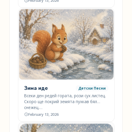
February 13, 2026
Зима иде
Детски Песни
Всеки ден редей гората, рози сух листец.
Скоро ще покрий земята пухкав бял
снежец.…
February 13, 2026