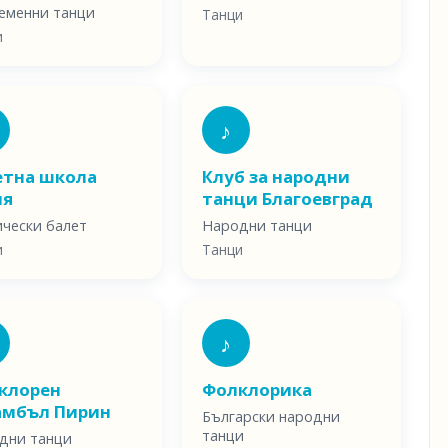
еменни танци
Танци
и
♪
етна школа
Клуб за народни
ия
танци Благоевград
ически балет
Народни танци
и
Танци
♪
клорен
Фолклорика
амбъл Пирин
Български народни
танци
дни танци