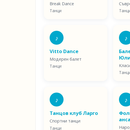
Break Dance
Съвр
Танци
Танц
♪
♪
Vitto Dance
Бал
Юл
Модерен балет
Клас
Танци
Танц
♪
♪
Танцов клуб Ларго
Фол
анс
Спортни танци
Наро
Танци