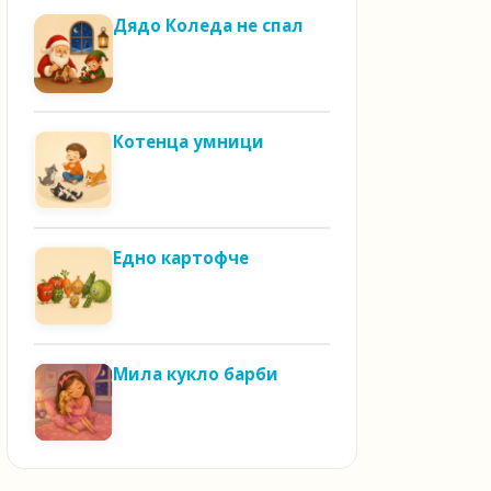
Дядо Коледа не спал
Котенца умници
Едно картофче
Мила кукло барби