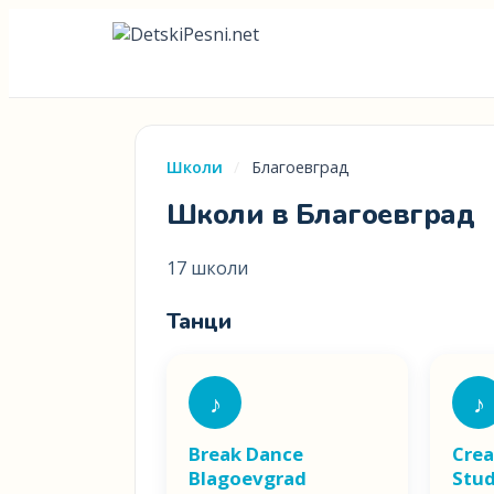
Школи
/
Благоевград
Школи в Благоевград
17 школи
Танци
♪
♪
Break Dance
Crea
Blagoevgrad
Stud