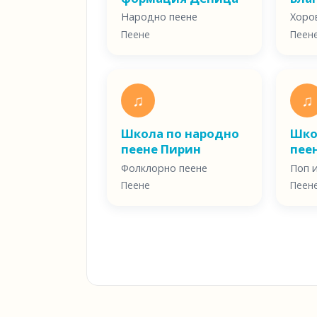
Народно пеене
Хоро
Пеене
Пеен
♫
♫
Школа по народно
Шко
пеене Пирин
пее
Фолклорно пеене
Поп и
Пеене
Пеен