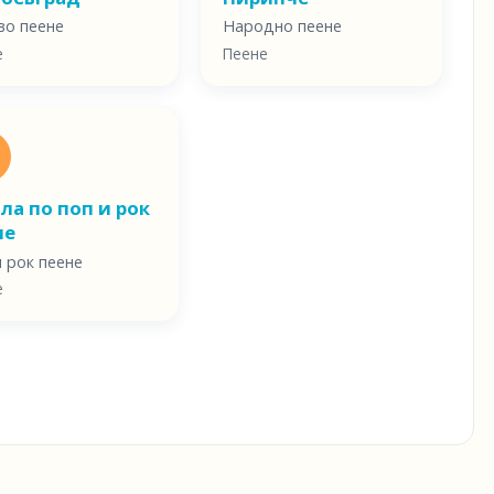
во пеене
Народно пеене
е
Пеене
ла по поп и рок
не
 рок пеене
е