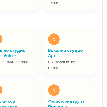
Танци
и
♫
ално студио
Вокално студио
l Voices
Арт
и естрадно пеене
Съвременно пеене
е
Пеене
♫
ски хор
Фолклорна група
гоевград
Пиринче