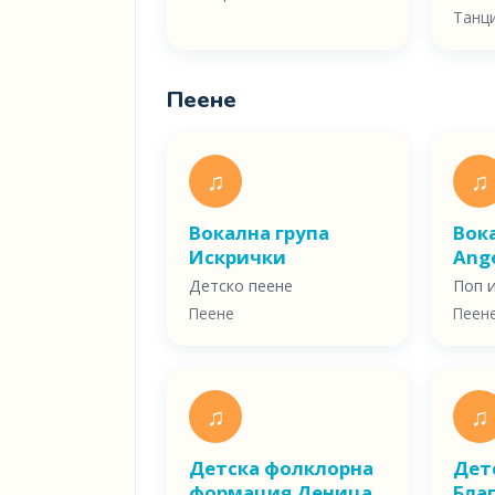
Танц
Пеене
♫
♫
Вокална група
Вок
Искрички
Ange
Детско пеене
Поп 
Пеене
Пеен
♫
♫
Детска фолклорна
Дет
формация Деница
Бла