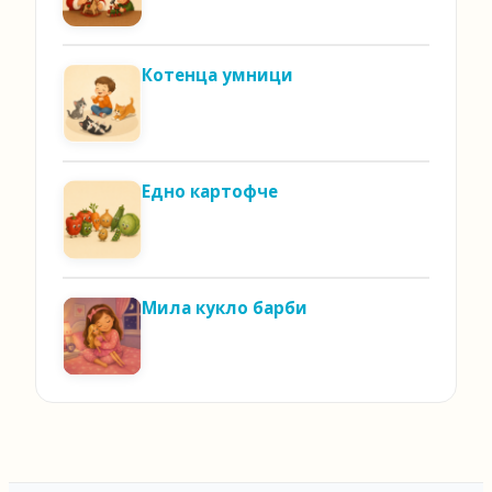
Котенца умници
Едно картофче
Мила кукло барби