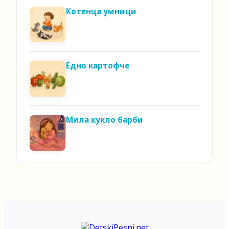
Котенца умници
Едно картофче
Мила кукло барби