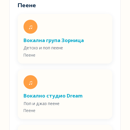
Пеене
♫
Вокална група Зорница
Детско и поп пеене
Пеене
♫
Вокално студио Dream
Поп и джаз пеене
Пеене