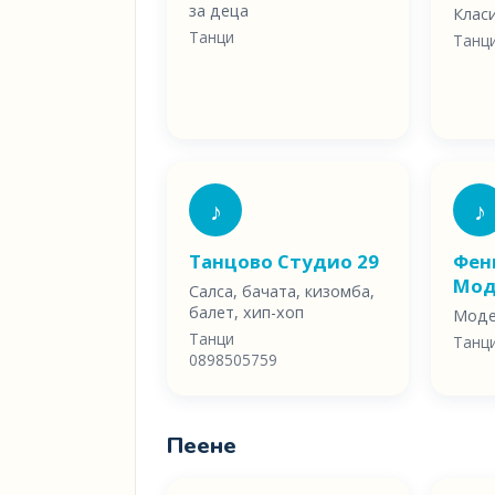
за деца
Клас
Танци
Танц
♪
♪
Танцово Студио 29
Фени
Мод
Салса, бачата, кизомба,
балет, хип-хоп
Моде
Танци
Танц
0898505759
Пеене