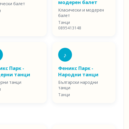
модерен балет
ически балет
Класически и модерен
и
балет
Танци
0895413148
♪
кс Парк -
Феникс Парк -
ерни танци
Народни танци
рни танци
Български народни
танци
и
Танци