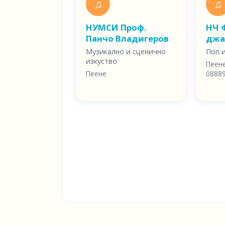
♫
♫
НУМСИ Проф.
НЧ Ф
Панчо Владигеров
джа
Музикално и сценично
Поп 
изкуство
Пеен
Пеене
0888