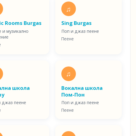
♫
ic Rooms Burgas
Sing Burgas
е и музикално
Поп и джаз пеене
ение
Пеене
е
♫
ална школа
Вокална школа
ny
Пом-Пон
и джаз пеене
Поп и джаз пеене
е
Пеене