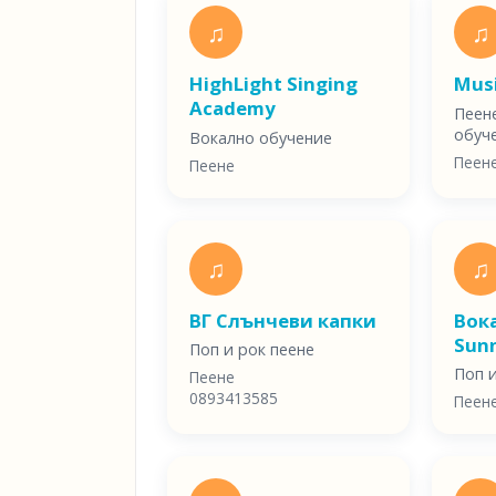
♫
♫
HighLight Singing
Mus
Academy
Пеен
обуч
Вокално обучение
Пеен
Пеене
♫
♫
ВГ Слънчеви капки
Вок
Sun
Поп и рок пеене
Поп 
Пеене
0893413585
Пеен