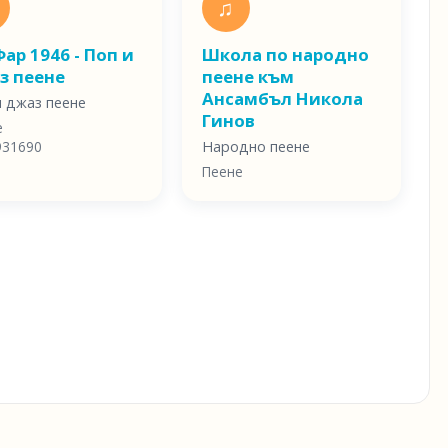
♫
ар 1946 - Поп и
Школа по народно
з пеене
пеене към
Ансамбъл Никола
и джаз пеене
Гинов
е
931690
Народно пеене
Пеене