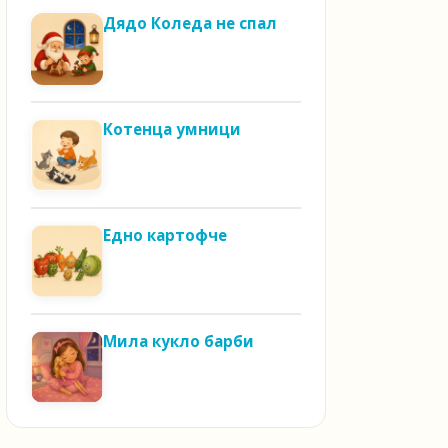
Дядо Коледа не спал
Котенца умници
Едно картофче
Мила кукло барби