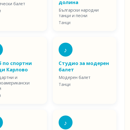
долина
ически балет
Български народни
и
танци и песни
Танци
♪
б по спортни
Студио за модерен
ци Карлово
балет
дартни и
Модерен балет
ноамерикански
Танци
и
и
♪