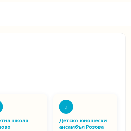
♪
етна школа
Детско-юношески
лово
ансамбъл Розова