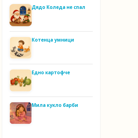
Дядо Коледа не спал
Котенца умници
Едно картофче
Мила кукло барби