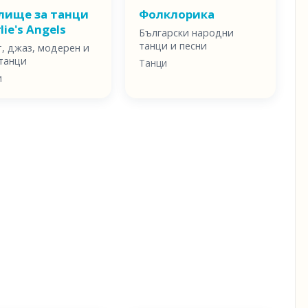
лище за танци
Фолклорика
lie's Angels
Български народни
танци и песни
т, джаз, модерен и
 танци
Танци
и