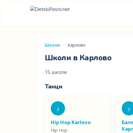
Школи
/
Карлово
Школи в Карлово
15 школи
Танци
♪
♪
Hip Hop Karlovo
Бал
Кар
Hip Hop