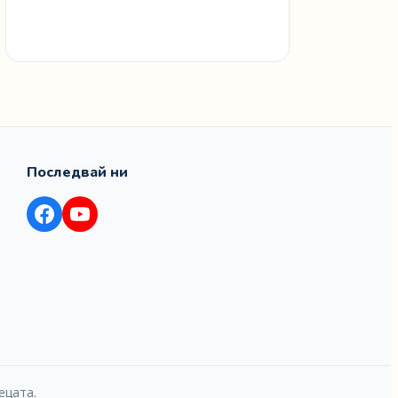
Последвай ни
ецата.