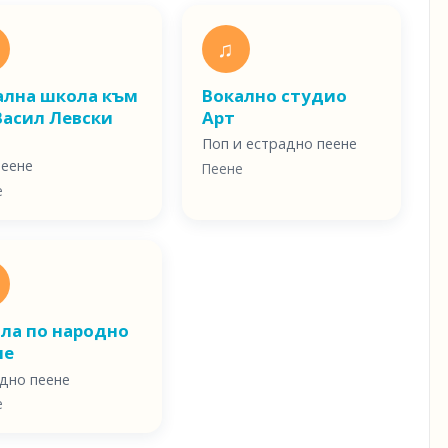
♫
ална школа към
Вокално студио
Васил Левски
Арт
1
Поп и естрадно пеене
пеене
Пеене
е
ла по народно
не
дно пеене
е