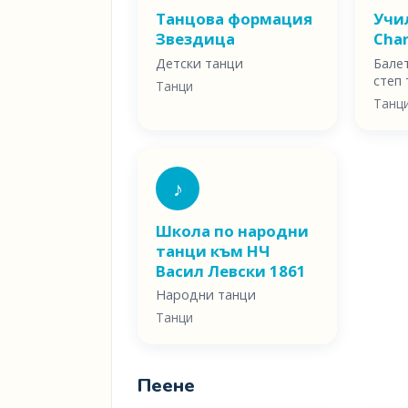
Танцова формация
Учи
Звездица
Char
Детски танци
Бале
степ
Танци
Танц
♪
Школа по народни
танци към НЧ
Васил Левски 1861
Народни танци
Танци
Пеене