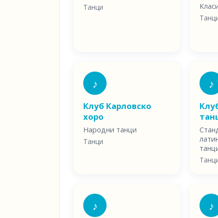
Клас
Танци
Танц
♪
♪
Клуб Карловско
Клу
хоро
тан
Народни танци
Стан
лати
Танци
танц
Танц
♪
♪