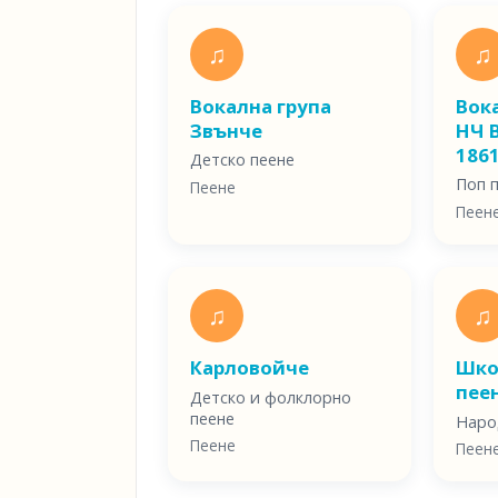
♫
♫
Вокална група
Вок
Звънче
НЧ 
186
Детско пеене
Поп 
Пеене
Пеен
♫
♫
Карловойче
Шко
пее
Детско и фолклорно
пеене
Наро
Пеене
Пеен